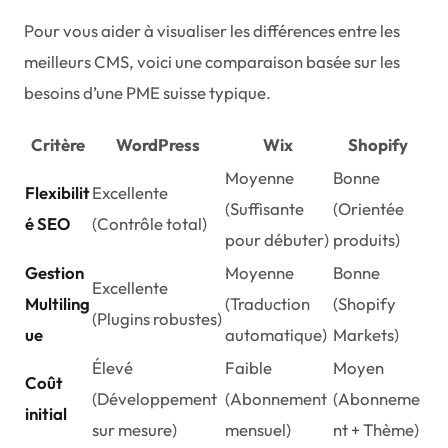
Pour vous aider à visualiser les différences entre les
meilleurs CMS, voici une comparaison basée sur les
besoins d’une PME suisse typique.
Critère
WordPress
Wix
Shopify
Moyenne
Bonne
Flexibilit
Excellente
(Suffisante
(Orientée
é SEO
(Contrôle total)
pour débuter)
produits)
Gestion
Moyenne
Bonne
Excellente
Multiling
(Traduction
(Shopify
(Plugins robustes)
ue
automatique)
Markets)
Élevé
Faible
Moyen
Coût
(Développement
(Abonnement
(Abonneme
initial
sur mesure)
mensuel)
nt + Thème)