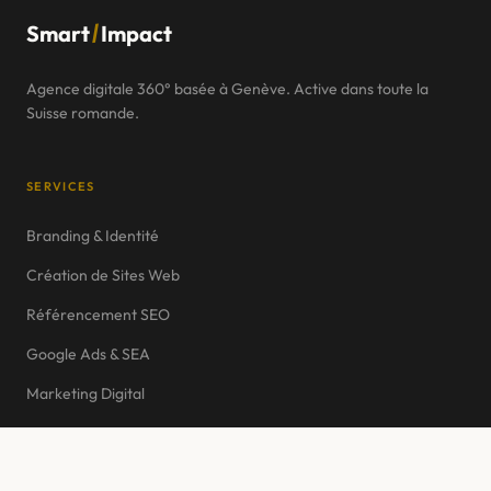
/
Smart
Impact
Vevey
Montreux
Agence digitale 360° basée à Genève. Active dans toute la
Suisse romande.
Fribourg
Neuchâtel
SERVICES
Sion
Branding & Identité
Martigny
Création de Sites Web
Yverdon-les-Bains
Référencement SEO
Delémont
Google Ads & SEA
Marketing Digital
E-commerce
IA & Automatisation