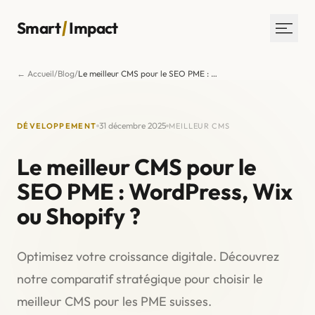
/
Smart
Impact
← Accueil
/
Blog
/
Le meilleur CMS pour le SEO PME : WordPress, Wix ou Shopify ?
Services
Réalisations
31 décembre 2025
DÉVELOPPEMENT
MEILLEUR CMS
L’agence
Blog
Le meilleur CMS pour le
Contact
SEO PME : WordPress, Wix
ou Shopify ?
30 MIN AVEC UN EXPERT
Optimisez votre croissance digitale. Découvrez
notre comparatif stratégique pour choisir le
meilleur CMS pour les PME suisses.