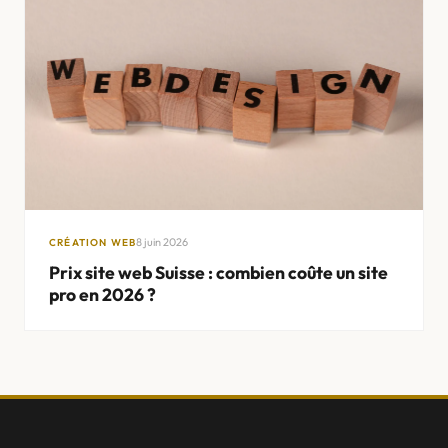
8 juin 2026
CRÉATION WEB
Prix site web Suisse : combien coûte un site
AGENCE WEB
pro en 2026 ?
Genève
Lausanne
Nyon
Morges