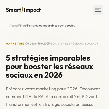
/
Smart
Impact
← Accueil
/
Blog
/
5 stratégies imparables pour booster les réseaux sociaux en 2026
Services
Réalisations
26 décembre 2025
MARKETING
BOOSTER LES RÉSEAUX SOCIAUX
L’agence
Blog
5 stratégies imparables
Contact
pour booster les réseaux
sociaux en 2026
30 MIN AVEC UN EXPERT
Préparez votre marketing pour 2026. Découvrez
comment l'IA, la RA et la conformité nLPD vont
transformer votre stratégie sociale en Suisse.