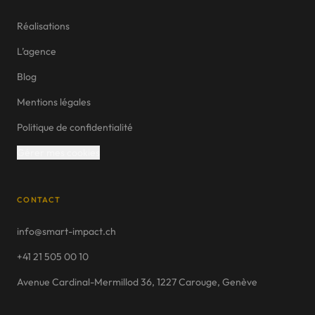
Réalisations
L’agence
AGENCE WEB
Blog
Mentions légales
Genève
Politique de confidentialité
Lausanne
Gérer mes cookies
Nyon
Morges
CONTACT
Vevey
info@smart-impact.ch
Montreux
+41 21 505 00 10
Fribourg
Avenue Cardinal-Mermillod 36, 1227 Carouge, Genève
Neuchâtel