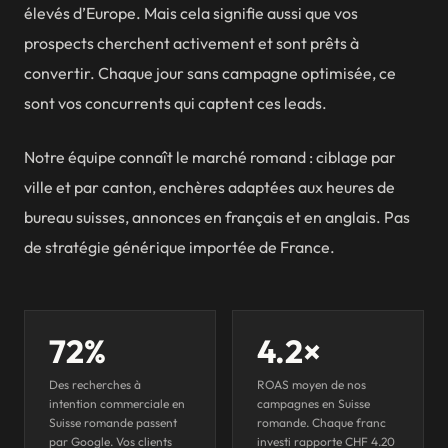
Nyon
élevés d’Europe. Mais cela signifie aussi que vos
prospects cherchent activement et sont prêts à
Morges
convertir. Chaque jour sans campagne optimisée, ce
Vevey
sont vos concurrents qui captent ces leads.
Montreux
Notre équipe connaît le marché romand : ciblage par
Fribourg
ville et par canton, enchères adaptées aux heures de
Neuchâtel
bureau suisses, annonces en français et en anglais. Pas
Sion
de stratégie générique importée de France.
Martigny
Yverdon-les-Bains
72%
4.2×
Delémont
Des recherches à
ROAS moyen de nos
intention commerciale en
campagnes en Suisse
Suisse romande passent
romande. Chaque franc
par Google. Vos clients
investi rapporte CHF 4.20