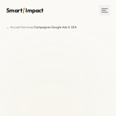
/
Smart
Impact
← Accueil
/
Services
/
Campagnes Google Ads & SEA
Services
Réalisations
L’agence
Blog
Contact
30 MIN AVEC UN EXPERT