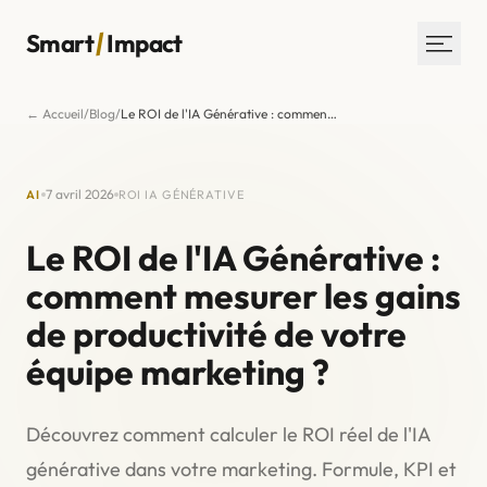
/
Smart
Impact
← Accueil
/
Blog
/
Le ROI de l'IA Générative : comment mesurer les gains de productivité de votre équipe marketing ?
Services
Réalisations
7 avril 2026
AI
ROI IA GÉNÉRATIVE
L’agence
Blog
Le ROI de l'IA Générative :
Contact
comment mesurer les gains
de productivité de votre
30 MIN AVEC UN EXPERT
équipe marketing ?
Découvrez comment calculer le ROI réel de l'IA
générative dans votre marketing. Formule, KPI et