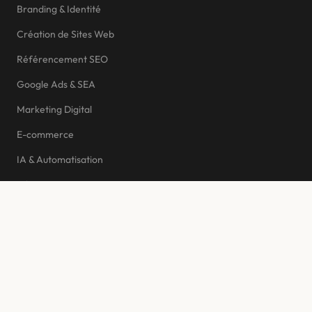
Branding & Identité
Neuchâtel
Création de Sites Web
Sion
Référencement SEO
Martigny
Google Ads & SEA
Yverdon-les-Bains
Marketing Digital
Delémont
E-commerce
IA & Automatisation
Hébergement
AGENCE
Réalisations
L’agence