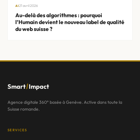
21 avril 2026
AI
Au-delà des algorithmes : pourquoi
l’Humain devient le nouveau label de qualité
du web suisse ?
AGENCE WEB
Genève
Lausanne
Nyon
/
Smart
Impact
Morges
Agence digitale 360° basée à Genève. Active dans toute la
Vevey
Suisse romande.
Montreux
SERVICES
Fribourg